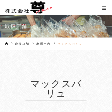
取扱店舗
取扱店舗
出雲市内
マックスバリュ
ホーム
出雲市内
マックスバ
リュ